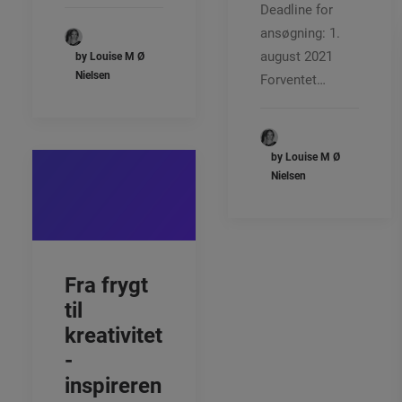
Deadline for
ansøgning: 1.
august 2021
by Louise M Ø
Nielsen
Forventet…
by Louise M Ø
Nielsen
Fra frygt
til
kreativitet
-
inspireren