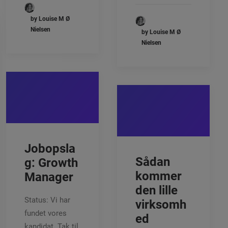
by Louise M Ø
Nielsen
by Louise M Ø
Nielsen
Jobopsla
Sådan
g: Growth
kommer
Manager
den lille
Status: Vi har
virksomh
fundet vores
ed
kandidat. Tak til