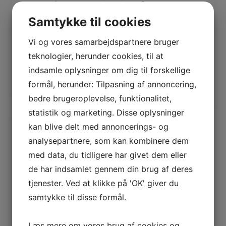
ansøgning:
Coronatest,
Søndag d. 7.…
virtuelle
Samtykke til cookies
julefrokoster…
Vi og vores samarbejdspartnere bruger
teknologier, herunder cookies, til at
by Louise M Ø
indsamle oplysninger om dig til forskellige
Nielsen
by Louise M Ø
formål, herunder: Tilpasning af annoncering,
Nielsen
bedre brugeroplevelse, funktionalitet,
statistik og marketing. Disse oplysninger
kan blive delt med annoncerings- og
analysepartnere, som kan kombinere dem
med data, du tidligere har givet dem eller
de har indsamlet gennem din brug af deres
tjenester. Ved at klikke på 'OK' giver du
10
samtykke til disse formål.
digitale
markedsf
Læs mere om vores brug af cookies og