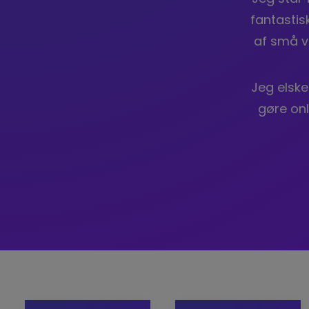
fantastis
af små v
Jeg elsk
gøre onl