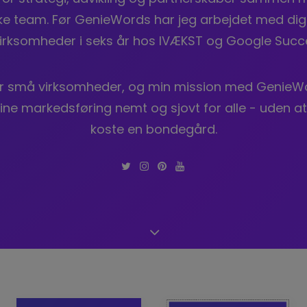
ke team. Før GenieWords har jeg arbejdet med digi
irksomheder i seks år hos IVÆKST og Google Succe
er små virksomheder, og min mission med GenieWo
ine markedsføring nemt og sjovt for alle - uden at
koste en bondegård.