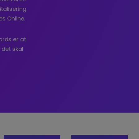
talisering
s Online.
rds er at
 det skal