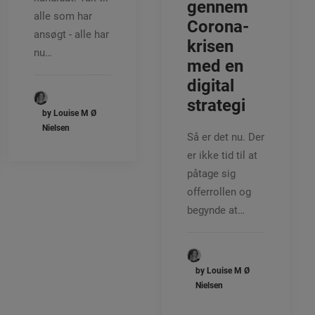
gennem
alle som har
Corona-
ansøgt - alle har
krisen
nu…
med en
digital
strategi
by Louise M Ø
Nielsen
Så er det nu. Der
er ikke tid til at
påtage sig
offerrollen og
begynde at…
by Louise M Ø
Nielsen