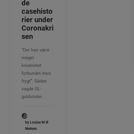
de
casehisto
rier under
Coronakri
sen
“Der kan være
meget
kreativitet
forbundet med
frygt”. Sådan
sagde OL-
guldvinder…
by Louise M Ø
Nielsen