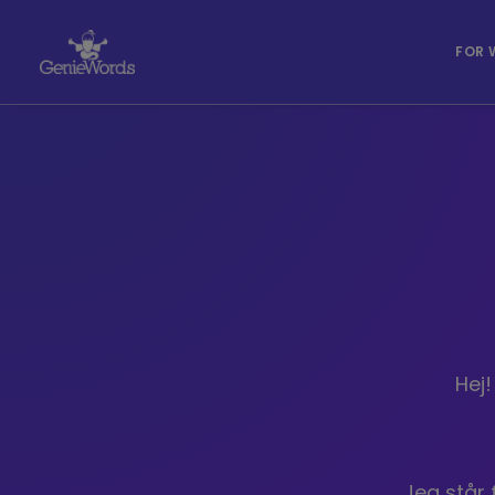
FOR 
Hej!
Jeg står