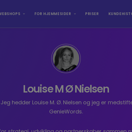
WEBSHOPS
FOR HJEMMESIDER
PRISER
KUNDEHIST
Louise M Ø Nielsen
 Jeg hedder Louise M. Ø. Nielsen og jeg er medstift
GenieWords.
 for strategi, udvikling og partnerskaber sammen 