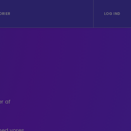
ORIER
LOG IND
er af
med vores