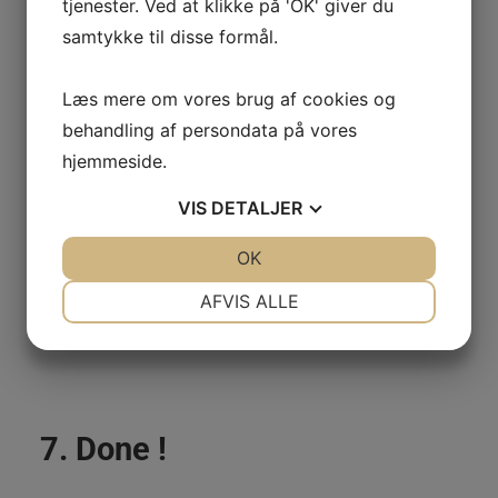
tjenester. Ved at klikke på 'OK' giver du
GenieWords Analytics liste
samtykke til disse formål.
over ekskluderede
henvisningsadresser
Læs mere om vores brug af cookies og
behandling af persondata på vores
hjemmeside.
VIS
DETALJER
6. Tilføj alle de pågældende
domæner og tryk på “Opret”
JA
NEJ
OK
JA
NEJ
GenieWords Analytics
NØDVENDIGE
PRÆFERENCER
AFVIS ALLE
ekskluderede domæner
JA
NEJ
JA
NEJ
MARKETING
STATISTIK
7. Done !