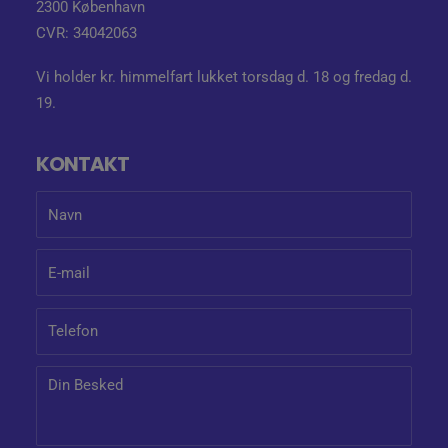
2300 København
CVR: 34042063
Vi holder kr. himmelfart lukket torsdag d. 18 og fredag d.
19.
KONTAKT
Dit
navn
Din
e-
mail
Dit
telefonnummer
Besked