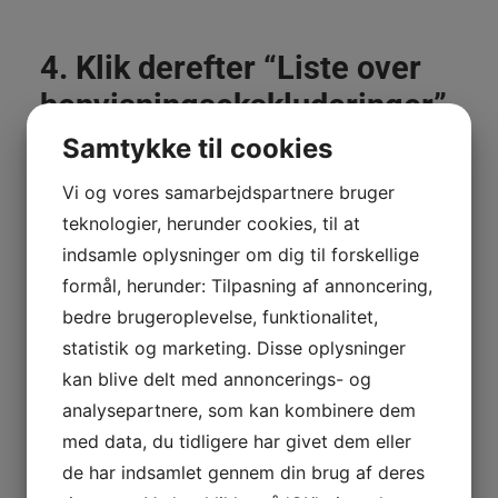
4. Klik derefter “Liste over
henvisningsekskluderinger”
af mulighederne der
Samtykke til cookies
kommer frem
Vi og vores samarbejdspartnere bruger
GenieWords analytics liste
teknologier, herunder cookies, til at
over
indsamle oplysninger om dig til forskellige
formål, herunder: Tilpasning af annoncering,
henvisningsekskluderinger
bedre brugeroplevelse, funktionalitet,
statistik og marketing. Disse oplysninger
kan blive delt med annoncerings- og
5. Klik på den røde “+ TILFØJ
analysepartnere, som kan kombinere dem
med data, du tidligere har givet dem eller
EKSKLUDERING AF
de har indsamlet gennem din brug af deres
HENVISNINGSWEBADRESSE”