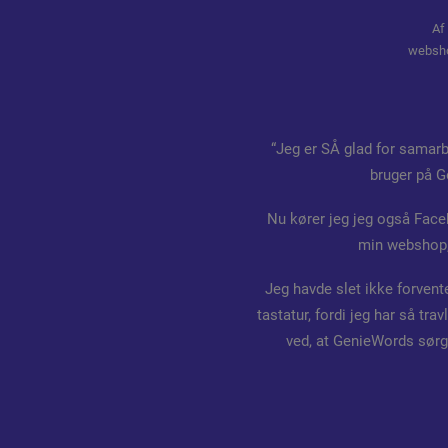
Af
websho
“Jeg er SÅ glad for samar
bruger på G
Nu kører jeg jeg også Face
min webshop,
Jeg havde slet ikke forvent
tastatur, fordi jeg har så tr
ved, at GenieWords sørge