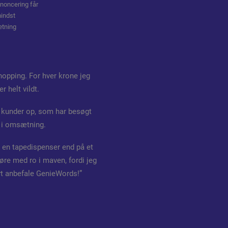
nnoncering får
indst
ætning
opping. For hver krone jeg
 helt vildt.
e kunder op, som har besøgt
 i omsætning.
å en tapedispenser end på et
gøre med ro i maven, fordi jeg
art anbefale GenieWords!”