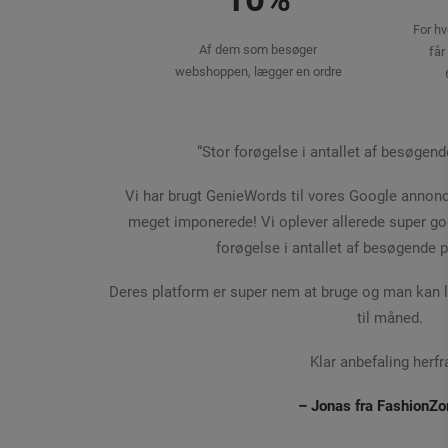
For hv
Af dem som besøger
får
webshoppen, lægger en ordre
“Stor forøgelse i antallet af besøgen
Vi har brugt GenieWords til vores Google annonce
meget imponerede! Vi oplever allerede super gode
forøgelse i antallet af besøgende
Deres platform er super nem at bruge og man kan le
til måned.
Klar anbefaling herfra
– Jonas fra
FashionZo