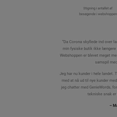
Stigning i antallet af
besøgende i webshoppen
“Da Corona skyllede ind over land
min fysiske butik ikke længere 
Webshoppen er blevet meget mer
samspil med 
Jeg har nu kunder i hele landet. 
med at nå ud til nye kunder med
jeg chatter med GenieWords, for
tekniske snak er 
– Ma