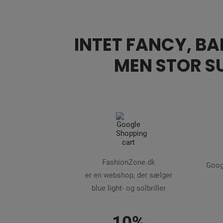
INTET FANCY, BAR
MEN STOR S
FashionZone.dk
Goog
er en webshop, der sælger
blue light- og solbriller
10%