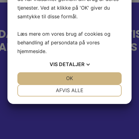
tjenester. Ved at klikke på 'OK' giver du
samtykke til disse formål.
DAN KOM ANHDUS ASIATI
Læs mere om vores brug af cookies og
ALITETER PÅ DANSKERNE
behandling af persondata på vores
hjemmeside.
VIS
DETALJER
JA
NEJ
OK
JA
NEJ
NØDVENDIGE
PRÆFERENCER
AFVIS ALLE
JA
NEJ
JA
NEJ
MARKETING
STATISTIK