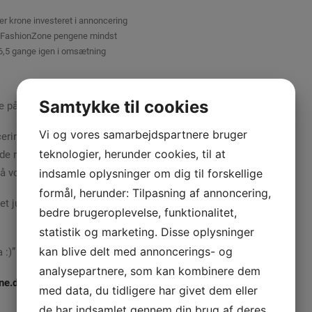
er krone investeret i annoncering
 FashionZone pengene mindst
6,5 gange igen i omsætning
Samtykke til cookies
de på vores webshop!
Vi og vores samarbejdspartnere bruger
ring i et par måneder nu, og er
teknologier, herunder cookies, til at
 resultater. Vi har set en stor
 på vores webshop!
indsamle oplysninger om dig til forskellige
formål, herunder: Tilpasning af annoncering,
t justere på sit budget fra måned
bedre brugeroplevelse, funktionalitet,
statistik og marketing. Disse oplysninger
kan blive delt med annoncerings- og
 :)”
analysepartnere, som kan kombinere dem
ne.dk
med data, du tidligere har givet dem eller
de har indsamlet gennem din brug af deres