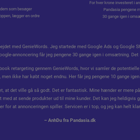
For hver krone investeret i a
 dem som besøger
Pandasia pengene m
ppen, lægger en ordre
30 gange igen i oms
bejdet med GenieWords. Jeg startede med Google Ads og Google Sh
oogle-annoncering får jeg pengene 30 gange igen i omsætning. Det er
book retargeting gennem GenieWords, hvor vi samler de potentiell
 men ikke har købt noget endnu. Her får jeg pengene 10 gange igen
et, at det ville gå så godt. Det er fantastisk. Mine hænder er mere p
avlt med at sende produkter ud til mine kunder. Det kan jeg heldigvis 
r for at annonceringen spiller. Servicen er i top, og jeg kan helt kl
– AnhDu fra
Pandasia.dk