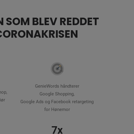
 SOM BLEV REDDET
CORONAKRISEN
GenieWords håndterer
hop,
Google Shopping,
iør
Google Ads og Facebook retargeting
for Hønemor
7x