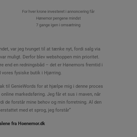
For hver krone investeret i annoncering får
Hønemor pengene mindst
7 gange igen i omsætning
et, var jeg tvunget til at tænke nyt, fordi salg via
var muligt. Derfor blev webshoppen min prioritet.
e end en redningsbåd – det er Hønemors fremtid i
vores fysiske butik i Hjørring.
Tak til GenieWords for at hjælpe mig i denne proces
 online markedsføring. Jeg får et sus i maven, når
di de forstår mine behov og min forretning. Al den
erstattet med et sprog, jeg forstår”
lene fra
Hoenemor.dk