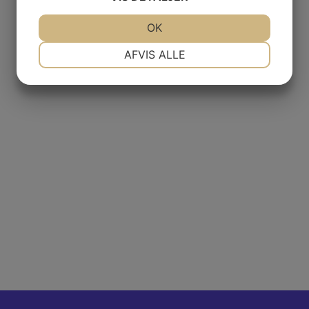
og spole tilbage.
JA
NEJ
OK
JA
NEJ
NØDVENDIGE
PRÆFERENCER
AFVIS ALLE
JA
NEJ
JA
NEJ
MARKETING
STATISTIK