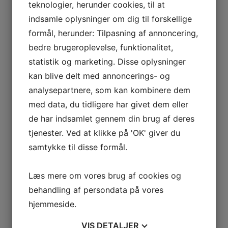
teknologier, herunder cookies, til at
indsamle oplysninger om dig til forskellige
WEBINARET ER FOR DIG,
formål, herunder: Tilpasning af annoncering,
DER ER HELT GRØN I
bedre brugeroplevelse, funktionalitet,
GOOGLE ADS
statistik og marketing. Disse oplysninger
kan blive delt med annoncerings- og
Når du skal i gang med Google Ads er det vigtigt, at du
analysepartnere, som kan kombinere dem
har grundlæggende kendskab til fx. kvalitetsresultater,
med data, du tidligere har givet dem eller
kampagnestruktur, CPC og søgeordstyper.
de har indsamlet gennem din brug af deres
tjenester. Ved at klikke på 'OK' giver du
I webinaret gennemgår Rasmus fra GenieWords
betydningen af alle elementer, og så viser han dig hvordan
samtykke til disse formål.
du kommer i gang med din første søgekampagne. På den
måde klæder vi dig grundigt på, så du er klar til at kaste
Læs mere om vores brug af cookies og
dig ud i kunsten med Google Ads.
behandling af persondata på vores
hjemmeside.
Under webinaret kan du sidde og arbejde i din egen
Google Ads-konto, og du kan pause webinaret undervejs
VIS
DETALJER