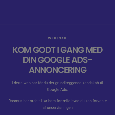
FOR WEBSHOPS
WEBINAR
FOR HJEMMESIDER
KOM GODT I GANG MED
PRISER
DIN GOOGLE ADS-
KUNDEHISTORIER
ANNONCERING
LOG IND
I dette webinar får du det grundlæggende kendskab til
Google Ads.
Rasmus har ordet: Hør ham fortælle hvad du kan forvente
af undervisningen