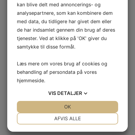
kan blive delt med annoncerings- og
analysepartnere, som kan kombinere dem
med data, du tidligere har givet dem eller
de har indsamlet gennem din brug af deres
Trophy Plates &
tjenester. Ved at klikke på 'OK' giver du
GenieWords
samtykke til disse formål.
Læs mere om vores brug af cookies og
For at få tid til udvikle og introducere nye produkter
behandling af persondata på vores
søgte Henrik hjælp til sin online annoncering på
hjemmeside.
Google.
VIS
DETALJER
“GenieWords var et natulig valg for mig, som
JA
NEJ
OK
JA
NEJ
nystartet webshopejer. Her kunne jeg få
online
annoncering for et lille budget.
NØDVENDIGE
PRÆFERENCER
AFVIS ALLE
JA
NEJ
JA
NEJ
Med GenieWords indsats blev min omsætning