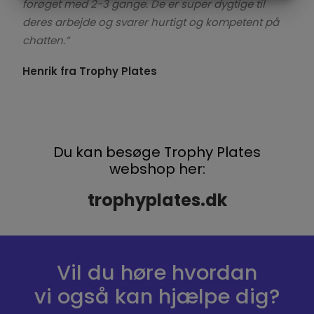
forøget med 2-3 gange.
De er super dygtige til
MARKETING
STATISTIK
deres arbejde og svarer hurtigt og kompetent på
chatten.”
Henrik fra Trophy Plates
Du kan besøge Trophy Plates
webshop her:
trophyplates.dk
Vil du høre hvordan
vi også kan hjælpe dig?