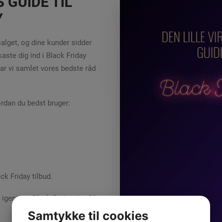
 GUIDE TIL
Y
salget, og dine kunder sidder
aste dig ind i Black Friday
ar vi samlet vores bedste råd
vordan du bedst bruger:
ack Friday tilbud.
ge igennem Black Friday den 26.
Samtykke til cookies