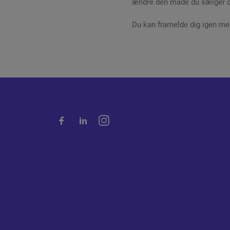
ændre den måde du sælger di
Du kan framelde dig igen med 