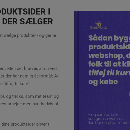
ODUKTSIDER I
 DER SÆLGER
at sælge produkter - og gerne
rt. Men det kræver, at du ved
ktsider har nemlig ét formål: At
‘tilføj til kurv’.
tips og tricks, som mit team og
res arbejde med hundredvis af
t dine produktsider bliver til