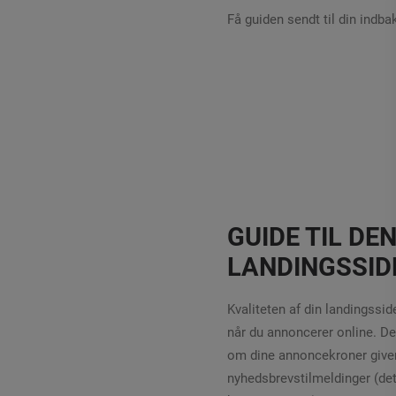
Få guiden sendt til din indbak
GUIDE TIL DE
LANDINGSSID
Kvaliteten af din landingssid
når du annoncerer online. De
om dine annoncekroner giver
nyhedsbrevstilmeldinger (de