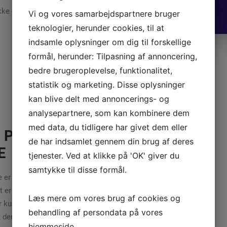
ke - skriv din e-mail herunder.
Vi og vores samarbejdspartnere bruger
teknologier, herunder cookies, til at
indsamle oplysninger om dig til forskellige
formål, herunder: Tilpasning af annoncering,
bedre brugeroplevelse, funktionalitet,
statistik og marketing. Disse oplysninger
kan blive delt med annoncerings- og
analysepartnere, som kan kombinere dem
med data, du tidligere har givet dem eller
N PERFEKTE
de har indsamlet gennem din brug af deres
E
tjenester. Ved at klikke på 'OK' giver du
samtykke til disse formål.
e er den helt afgørende faktor,
t er landingssiden, der afgør
Læs mere om vores brug af cookies og
 kunder, bookinger eller
behandling af persondata på vores
t der på fagsprog hedder
hjemmeside.