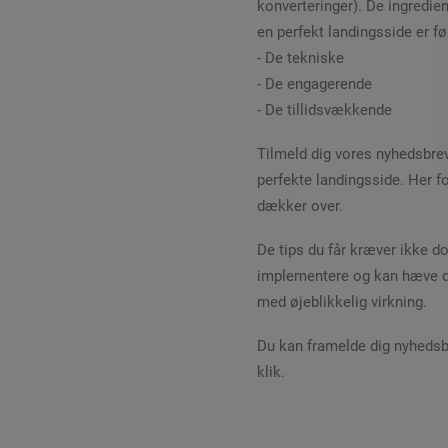
konverteringer). De ingredien
en perfekt landingsside er f
- De tekniske
- De engagerende
- De tillidsvækkende
Tilmeld dig vores nyhedsbrev
perfekte landingsside. Her f
dækker over.
De tips du får kræver ikke d
implementere og kan hæve di
med øjeblikkelig virkning.
Du kan framelde dig nyhedsbr
klik.