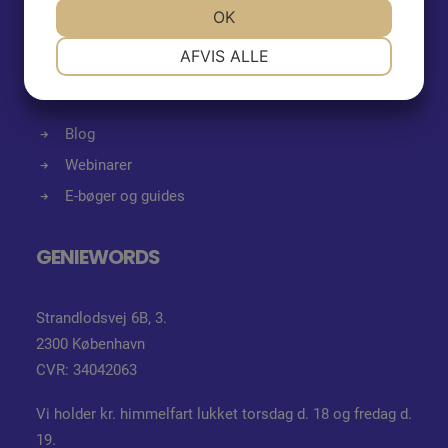
JA
NEJ
OK
JA
NEJ
NØDVENDIGE
PRÆFERENCER
AFVIS ALLE
GRATIS VIDEN
JA
NEJ
JA
NEJ
MARKETING
STATISTIK
Blog
Webinarer
E-bøger og guides
GENIEWORDS
Strandlodsvej 6B, 3.
2300 København
CVR: 34042063
Vi holder kr. himmelfart lukket torsdag d. 18 og fredag d.
19.