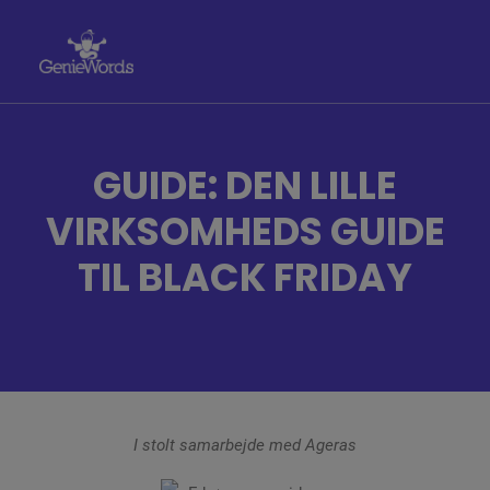
FOR WEBSHOPS
GUIDE: DEN LILLE
FOR HJEMMESIDER
VIRKSOMHEDS GUIDE
PRISER
TIL BLACK FRIDAY
KUNDEHISTORIER
LOG IND
I stolt samarbejde med Ageras