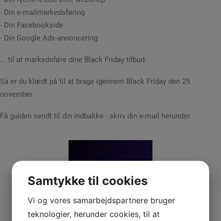
- Din e-mailmarkedsføring
- Din Facebookside
- Din Google Ads-annoncering
... til at markedsføre dine Black Friday tilbud.
Så er du klædt på til at brage igennem Black Friday den 29.
november.
Få guiden sendt til din indbakke - skriv din e-mail herunder.
Samtykke til cookies
Vi og vores samarbejdspartnere bruger
teknologier, herunder cookies, til at