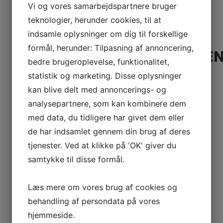
Vi og vores samarbejdspartnere bruger
GENIEWORDS ER EN
teknologier, herunder cookies, til at
indsamle oplysninger om dig til forskellige
UDSPRINGER AF
formål, herunder: Tilpasning af annoncering,
ERHVERVSORGANISATIONE
bedre brugeroplevelse, funktionalitet,
IVÆKST
statistik og marketing. Disse oplysninger
kan blive delt med annoncerings- og
GenieWords laver professionel online markedsføring for
analysepartnere, som kan kombinere dem
små virksomheder til en pris, som er til at betale.
med data, du tidligere har givet dem eller
GenieWords er et splinternyt webhus med en stålsat
de har indsamlet gennem din brug af deres
ambition om, at du som ejer af en lille virksomhed, ikke
tjenester. Ved at klikke på 'OK' giver du
skal gå på kompromis med hverken din tid, dit budget
samtykke til disse formål.
eller forventninger.
Læs mere om vores brug af cookies og
behandling af persondata på vores
hjemmeside.