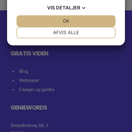
VIS
DETALJER
JA
NEJ
OK
JA
NEJ
NØDVENDIGE
PRÆFERENCER
AFVIS ALLE
JA
NEJ
JA
NEJ
MARKETING
STATISTIK
GRATIS VIDEN
Blog
Webinarer
E-bøger og guides
GENIEWORDS
Strandlodsvej 6B, 3.